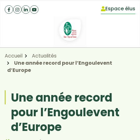
Gestion des traceurs
Aller
Aller
Aller
Espace élus
à
au
au
(ouverture dan
Facebook
(ouverture dans un nouvel onglet)
Instagram
(ouverture dans un nouvel onglet)
Linkedin
(ouverture dans un nouvel onglet)
YouTube
(ouverture dans un nouvel onglet)
la
contenu
pied
navigation
de
page
Accueil
Actualités
Une année record pour l’Engoulevent
d’Europe
Une année record
pour l’Engoulevent
d’Europe