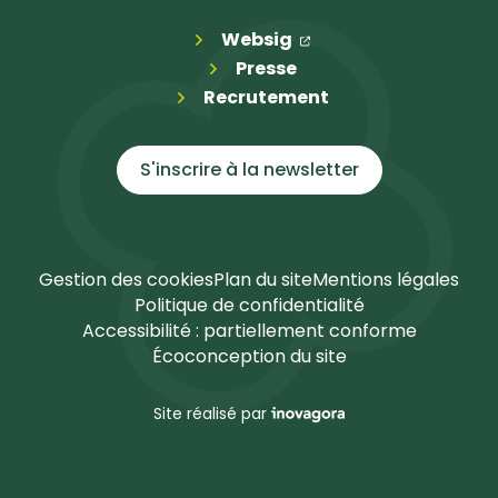
(ouverture dans un n
(ouverture dans un 
Websig
Presse
Recrutement
S'inscrire à la
newsletter
Gestion des cookies
Plan du site
Mentions légales
Politique de confidentialité
Accessibilité : partiellement conforme
Écoconception du site
Inovagora (ouverture dans u
Site réalisé par