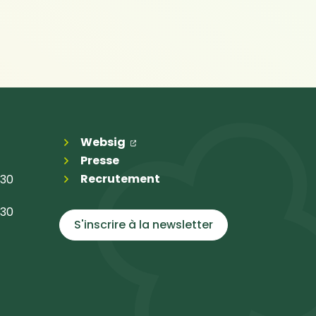
(ouverture dans un nouvel ongl
(ouverture dans un nouvel on
Websig
Presse
Recrutement
h30
h30
S'inscrire à la
newsletter