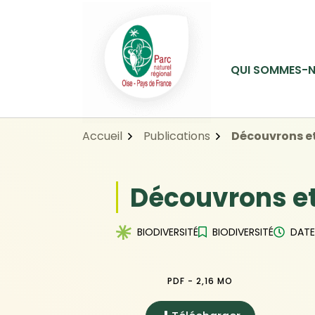
Gestion des traceurs
Aller
Aller
Aller
à
au
au
la
contenu
pied
navigation
de
QUI SOMMES-N
page
Accueil
Publications
Découvrons et
Découvrons et
BIODIVERSITÉ
BIODIVERSITÉ
DATE
PDF - 2,16 MO