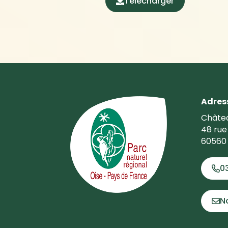
Télécharger
(ouverture dans un 
Adres
Châtea
48 rue
60560 
0
N