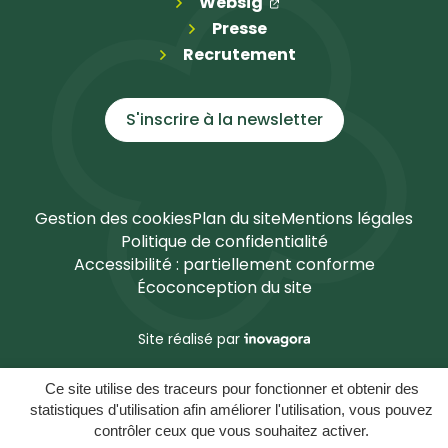
(ouverture dans un n
(ouverture dans un 
Websig
Presse
Recrutement
S'inscrire à la
newsletter
Gestion des cookies
Plan du site
Mentions légales
Politique de confidentialité
Accessibilité : partiellement conforme
Écoconception du site
Inovagora (ouverture dans u
Site réalisé par
Ce site utilise des traceurs pour fonctionner et obtenir des
statistiques d'utilisation afin améliorer l'utilisation, vous pouvez
contrôler ceux que vous souhaitez activer.