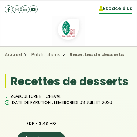
Gestion des traceurs
Aller
Aller
Aller
Espace élus
à
au
au
(ouverture dan
Facebook
(ouverture dans un nouvel onglet)
Instagram
(ouverture dans un nouvel onglet)
Linkedin
(ouverture dans un nouvel onglet)
YouTube
(ouverture dans un nouvel onglet)
la
contenu
pied
navigation
de
page
Accueil
Publications
Recettes de desserts
Recettes de desserts
AGRICULTURE ET CHEVAL
DATE DE PARUTION : LE
MERCREDI 08 JUILLET 2026
PDF - 3,43 MO