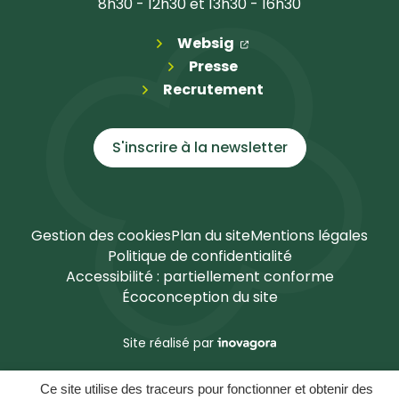
8h30 - 12h30 et 13h30 - 16h30
(ouverture dans un n
(ouverture dans un 
Websig
Presse
Recrutement
S'inscrire à la
newsletter
Gestion des cookies
Plan du site
Mentions légales
Politique de confidentialité
Accessibilité : partiellement conforme
Écoconception du site
Inovagora (ouverture dans u
Site réalisé par
Ce site utilise des traceurs pour fonctionner et obtenir des