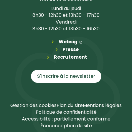
Lundi au jeudi
8h30 - 12h30 et 13h30 - 17h30
Vendredi
8h30 - 12h30 et 13h30 - 16h30
(ouverture dans un n
(ouverture dans un 
Websig
Presse
Recrutement
S'inscrire à la
newsletter
Gestion des cookies
Plan du site
Mentions légales
Politique de confidentialité
Accessibilité : partiellement conforme
Écoconception du site