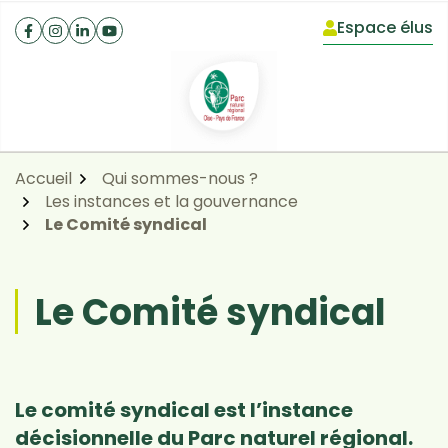
Gestion des traceurs
Aller
Aller
Aller
Espace élus
à
au
au
(ouverture dan
Facebook
(ouverture dans un nouvel onglet)
Instagram
(ouverture dans un nouvel onglet)
Linkedin
(ouverture dans un nouvel onglet)
YouTube
(ouverture dans un nouvel onglet)
la
contenu
pied
navigation
de
page
Accueil
Qui sommes-nous ?
Les instances et la gouvernance
Le Comité syndical
Le Comité syndical
Le comité syndical est l’instance
décisionnelle du Parc naturel régional.