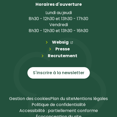
Horaires d'ouverture
Lundi au jeudi
8h30 - 12h30 et 13h30 - 17h30
Vendredi
8h30 - 12h30 et 13h30 - 16h30
(ouverture dans un n
(ouverture dans un 
Websig
Presse
Recrutement
S'inscrire à la
newsletter
Gestion des cookies
Plan du site
Mentions légales
Politique de confidentialité
Accessibilité : partiellement conforme
Écoconception du site