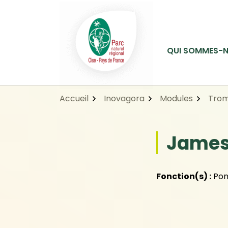
Gestion des traceurs
Aller
Aller
Aller
à
au
au
la
contenu
pied
navigation
de
QUI SOMMES-N
page
Accueil
Inovagora
Modules
Trom
James
Fonction(s) :
Pon