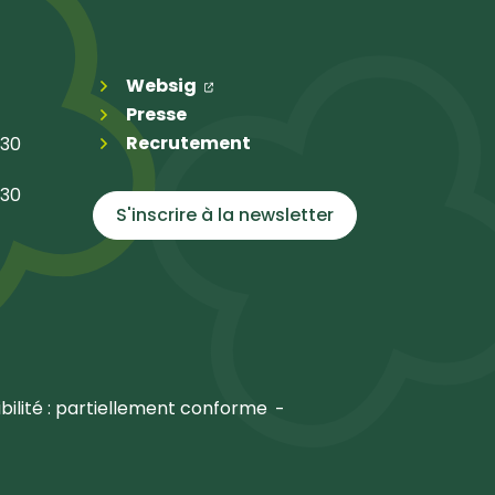
(ouverture dans un nouvel ongl
(ouverture dans un nouvel on
Websig
Presse
Recrutement
h30
h30
S'inscrire à la
newsletter
bilité : partiellement conforme
n nouvel onglet)