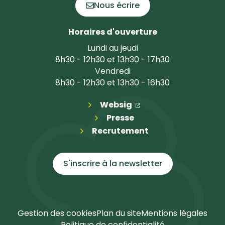
Nous écrire
Horaires d'ouverture
Lundi au jeudi
8h30 - 12h30 et 13h30 - 17h30
Vendredi
8h30 - 12h30 et 13h30 - 16h30
(ouverture dans un n
(ouverture dans un 
Websig
Presse
Recrutement
S'inscrire à la
newsletter
Gestion des cookies
Plan du site
Mentions légales
Politique de confidentialité