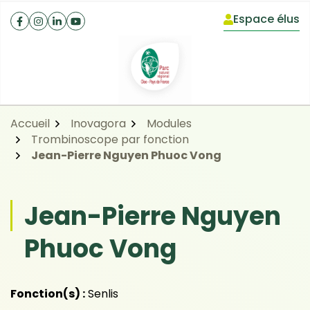
Gestion des traceurs
Aller
Aller
Aller
Espace élus
à
au
au
(ouverture dan
Facebook
(ouverture dans un nouvel onglet)
Instagram
(ouverture dans un nouvel onglet)
Linkedin
(ouverture dans un nouvel onglet)
YouTube
(ouverture dans un nouvel onglet)
la
contenu
pied
navigation
de
page
Accueil
Inovagora
Modules
Trombinoscope par fonction
Jean-Pierre Nguyen Phuoc Vong
Jean-Pierre Nguyen
Phuoc Vong
Fonction(s) :
Senlis