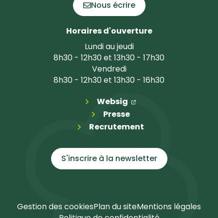
Nous écrire
Horaires d'ouverture
Lundi au jeudi
8h30 - 12h30 et 13h30 - 17h30
Vendredi
8h30 - 12h30 et 13h30 - 16h30
(ouverture dans un n
(ouverture dans un 
Websig
Presse
Recrutement
S'inscrire à la
newsletter
Gestion des cookies
Plan du site
Mentions légales
Politique de confidentialité