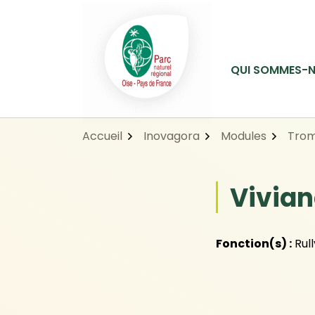
Gestion des traceurs
Aller
Aller
Aller
à
au
au
la
contenu
pied
navigation
de
QUI SOMMES-N
page
Accueil
Inovagora
Modules
Trom
Vivian
Fonction(s) :
Rull