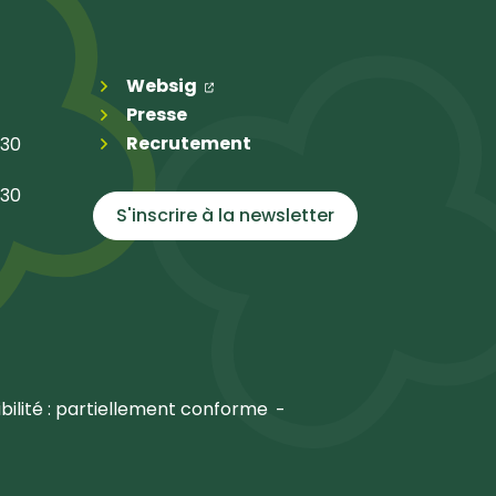
(ouverture dans un nouvel ongl
(ouverture dans un nouvel on
Websig
Presse
Recrutement
h30
h30
S'inscrire à la
newsletter
bilité : partiellement conforme
n nouvel onglet)