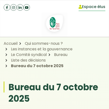
Gestion des traceurs
Aller
Aller
Aller
Espace élus
à
au
au
(ouverture dan
Facebook
(ouverture dans un nouvel onglet)
Instagram
(ouverture dans un nouvel onglet)
Linkedin
(ouverture dans un nouvel onglet)
YouTube
(ouverture dans un nouvel onglet)
la
contenu
pied
navigation
de
page
Accueil
Qui sommes-nous ?
Les instances et la gouvernance
Le Comité syndical
Bureau
Liste des décisions
Bureau du 7 octobre 2025
Bureau du 7 octobre
2025