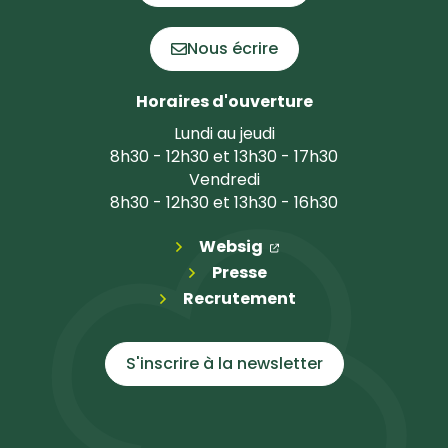
Nous écrire
Horaires d'ouverture
Lundi au jeudi
8h30 - 12h30 et 13h30 - 17h30
Vendredi
8h30 - 12h30 et 13h30 - 16h30
(ouverture dans un n
(ouverture dans un 
Websig
Presse
Recrutement
S'inscrire à la
newsletter